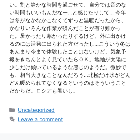
い。割と静かな時間を過ごせて、自分では音のな
い時間もいいもんだなー…と感じたりして… 今年
は冬がなかなかこなくてずっと温暖だったから、
かなりいろんな作業が済んだことが有り難かっ
た。暑かったり寒かったりするけど、外に出かけ
るのには活発に出られた方だったし…こういう冬は
あんまり今まで体験したことはないけど、気象予
報をきちんとよく見ていたらＯＫ。地軸が太陽に
少しだけ傾いているような感じのようだ。微妙で
も、相当大きなことなんだろう…北極だけ氷がどん
どん暖められてなくなるというのはそういうこと
だからだ。ロシアも暑いし。
Categories
Uncategorized
Leave a comment