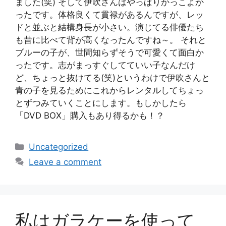
ました(笑) そして伊吹さんはやっぱりかっこよか
ったです。体格良くて貫禄があるんですが、レッ
ドと並ぶと結構身長が小さい。演じてる俳優たち
も昔に比べて背が高くなったんですね～。 それと
ブルーの子が、世間知らずそうで可愛くて面白か
ったです。志がまっすぐしてていい子なんだけ
ど、ちょっと抜けてる(笑)というわけで伊吹さんと
青の子を見るためにこれからレンタルしてちょっ
とずつみていくことにします。もしかしたら
「DVD BOX」購入もあり得るかも！？
Categories
Uncategorized
Leave a comment
私はガラケーを使って